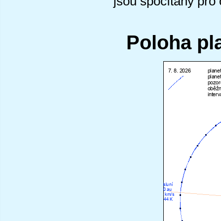
jsou spočítány pro
Poloha pl