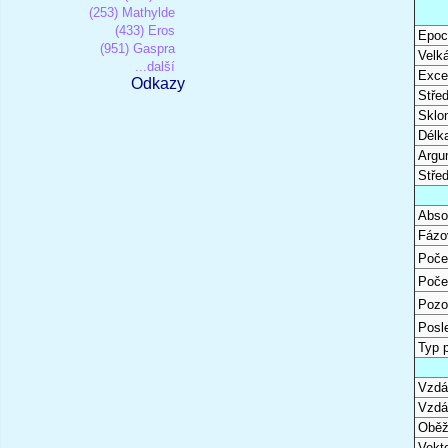
(253) Mathylde
(433) Eros
Epoc
(951) Gaspra
Velk
...další
Excen
Odkazy
Stře
Sklon
Délk
Argu
Stře
Abso
Fázo
Poče
Poče
Pozo
Posl
Typ 
Vzdál
Vzdá
Oběž
Vekto