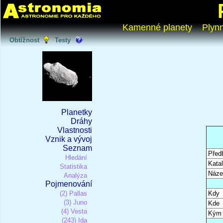
Kamenné planety
Plyn
Obtížnost
Testy
Planetky
Dráhy
Vlastnosti
Vznik a vývoj
Seznam
Před
Hledání
Katal
Statistika
Náze
Analýza
Pojmenování
(2) Pallas
Kdy
(3) Juno
Kde
(4) Vesta
Kým
(243) Ida