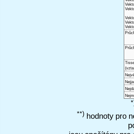
Vekto
Vekto
Vekto
Vekto
Vekto
Průc
Průc
Tiss
(vzta
Nejvě
Nejj
Nejd
Nejm
*
**)
hodnoty pro ne
p