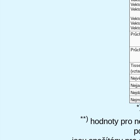
Vekto
Vekto
Vekto
Vekto
Vekto
Průc
Průc
Tiss
(vzta
Nejvě
Nejj
Nejd
Nejm
*
**)
hodnoty pro ne
p