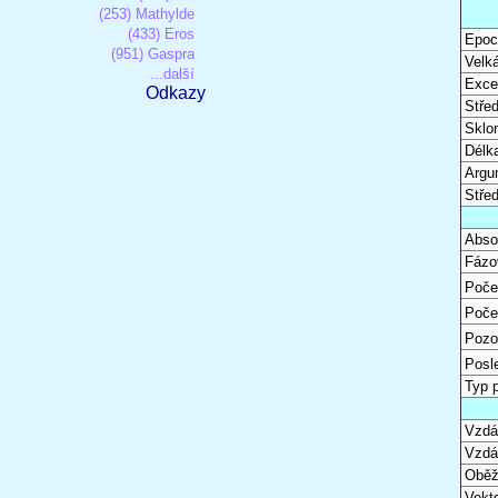
(253) Mathylde
(433) Eros
Epoc
(951) Gaspra
Velk
...další
Excen
Odkazy
Stře
Sklon
Délk
Argu
Stře
Abso
Fázo
Poče
Poče
Pozo
Posl
Typ 
Vzdál
Vzdá
Oběž
Vekto