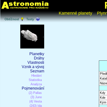
Kamenné planety
Plyn
Obtížnost
Testy
Planetky
Dráhy
Vlastnosti
Vznik a vývoj
Seznam
Před
Hledání
Katal
Statistika
Náze
Analýza
Pojmenování
(2) Pallas
Kdy
(3) Juno
Kde
(4) Vesta
Kým
(243) Ida