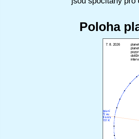
jsou spočítány pro
Poloha pl