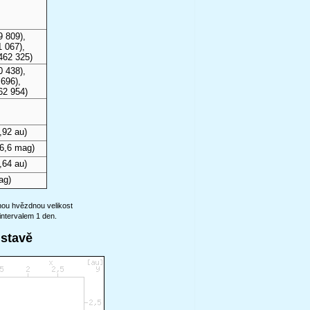
9 809),
 067),
462 325)
0 438),
696),
62 954)
,92 au)
6,6 mag)
,64 au)
ag)
anou hvězdnou velikost
intervalem 1 den.
ustavě