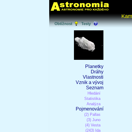
Kam
Obtížnost
Testy
Planetky
Dráhy
Vlastnosti
Vznik a vývoj
Seznam
Hledání
Statistika
Analýza
Pojmenování
(2) Pallas
(3) Juno
(4) Vesta
(243) Ida