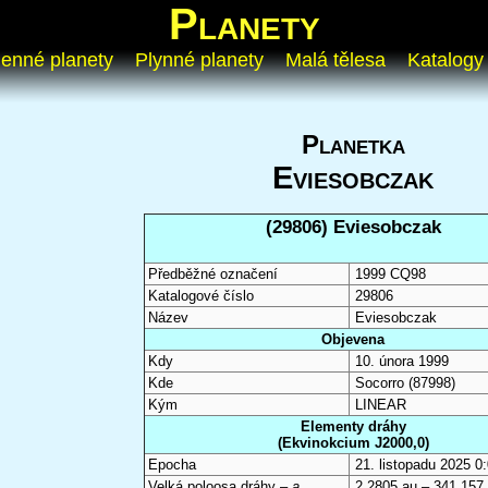
Planety
enné planety
Plynné planety
Malá tělesa
Katalogy
Planetka
Eviesobczak
(29806) Eviesobczak
Předběžné označení
1999 CQ98
Katalogové číslo
29806
Název
Eviesobczak
Objevena
Kdy
10. února 1999
Kde
Socorro (87998)
Kým
LINEAR
Elementy dráhy
(Ekvinokcium J2000,0)
Epocha
21. listopadu 2025 
Velká poloosa dráhy –
a
2,2805 au – 341 157