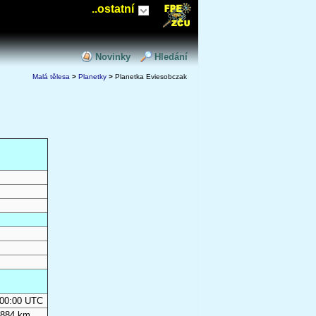
..ostatní
Novinky
Hledání
Malá tělesa
>
Planetky
>
Planetka Eviesobczak
0:00:00 UTC
 884 km