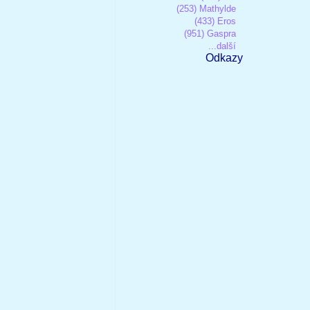
(253) Mathylde
(433) Eros
(951) Gaspra
...další
Odkazy