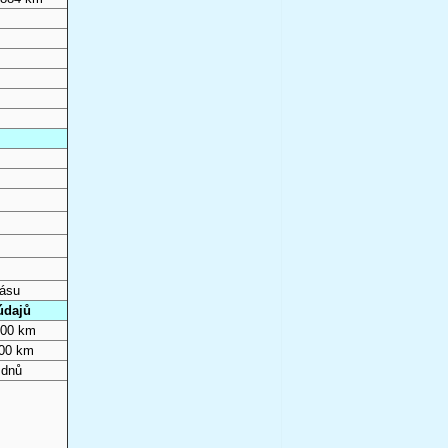
pásu
údajů
000 km
000 km
 dnů