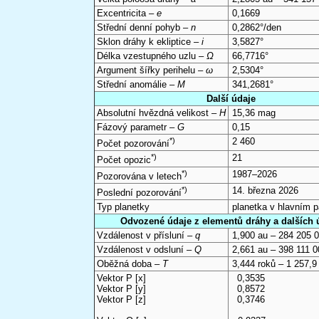
Excentricita –
e
0,1669
Střední denní pohyb –
n
0,2862°/den
Sklon dráhy k ekliptice –
i
3,5827°
Délka vzestupného uzlu –
Ω
66,7716°
Argument šířky perihelu –
ω
2,5304°
Střední anomálie –
M
341,2681°
Další údaje
Absolutní hvězdná velikost –
H
15,36 mag
Fázový parametr –
G
0,15
*)
2 460
Počet pozorování
*)
21
Počet opozic
*)
1987–2026
Pozorována v letech
*)
14. března 2026
Poslední pozorování
Typ planetky
planetka v hlavním 
Odvozené údaje z elementů dráhy a dalších 
Vzdálenost v přísluní –
q
1,900 au – 284 205 
Vzdálenost v odsluní –
Q
2,661 au – 398 111 
Oběžná doba –
T
3,444 roků – 1 257,9
Vektor P [x]
0,3535
Vektor P [y]
0,8572
Vektor P [z]
0,3746