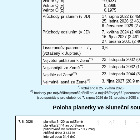
Vektor Q [x]
−0,9337
Vektor Q [y]
0,2988
Vektor Q [z]
0,1975
Průchody přísluním (v
JD
)
17. srpna 2022
(2 45
25. ledna 2026
(2 461
6. července 2029
(2 
Průchody odsluním (v
JD
)
7. května 2024
(2 46
16. října 2027
(2 461 
27. března 2031
(2 4
Tisserandův parametr –
T
3,6
J
(vztažený k Jupiteru)
**)
23. listopadu 2032
(0
Největší přiblížení k Zemi
**)
22. listopadu 2032
(1
Nejjasnější ze Země
**)
23. listopadu 2044
(3
Nejdále od Země
**)
3. října 2027
(20,9 m
Nejméně jasná ze Země
*)
vztaženo k 25. května 2026;
**)
hodnoty pro největší/nejmenší přiblížení a nejnižší/nejvyšší pozorov
jsou spočítány pro období od 7. srpna 2026 do 31. prosince 2050 s 
Poloha planetky ve Sluneční so