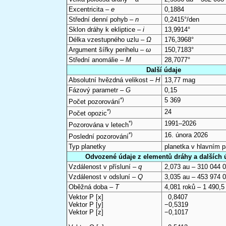
Excentricita –
e
0,1884
Střední denní pohyb –
n
0,2415°/den
Sklon dráhy k ekliptice –
i
13,9914°
Délka vzestupného uzlu –
Ω
176,3968°
Argument šířky perihelu –
ω
150,7183°
Střední anomálie –
M
28,7077°
Další údaje
Absolutní hvězdná velikost –
H
13,77 mag
Fázový parametr –
G
0,15
*)
5 369
Počet pozorování
*)
24
Počet opozic
*)
1991–2026
Pozorována v letech
*)
16. února 2026
Poslední pozorování
Typ planetky
planetka v hlavním 
Odvozené údaje z elementů dráhy a dalších 
Vzdálenost v přísluní –
q
2,073 au – 310 044 
Vzdálenost v odsluní –
Q
3,035 au – 453 974 
Oběžná doba –
T
4,081 roků – 1 490,5
Vektor P [x]
0,8407
Vektor P [y]
−0,5319
Vektor P [z]
−0,1017