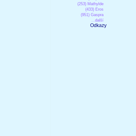
(253) Mathylde
(433) Eros
(951) Gaspra
...další
Odkazy