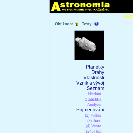
Kam
Obtížnost
Testy
Planetky
Dráhy
Vlastnosti
Vznik a vývoj
Seznam
Hledání
Statistika
Analýza
Pojmenování
(2) Pallas
(3) Juno
(4) Vesta
(243) Ida