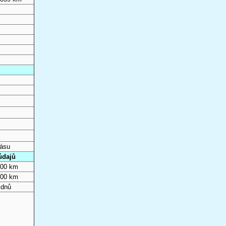
pásu
údajů
000 km
000 km
 dnů