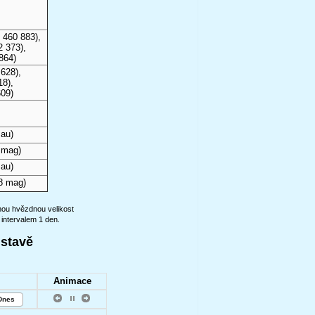
 460 883),
2 373),
864)
628),
18),
609)
 au)
 mag)
 au)
8 mag)
anou hvězdnou velikost
 intervalem 1 den.
ustavě