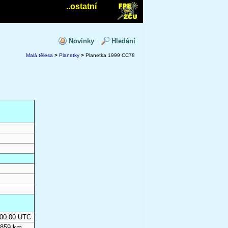
..ostatní
Novinky
Hledání
Malá tělesa
>
Planetky
>
Planetka 1999 CC78
0:00:00 UTC
 859 km