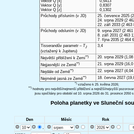
Vektor Q [x]
0,5413
Vektor Q [y]
0,8307
Vektor Q [z]
0,1302
Průchody přísluním (v
JD
)
25. července 2025
(2
24. srpna 2029
(2 46
22. září 2033
(2 463 
Průchody odsluním (v
JD
)
9. srpna 2027
(2 461 
8. září 2031
(2 463 1
7. října 2035
(2 464 
Tisserandův parametr –
T
3,4
J
(vztažený k Jupiteru)
**)
20. srpna 2029
(1,08
Největší přiblížení k Zemi
**)
21. srpna 2029
(16,0
Nejjasnější ze Země
**)
22. srpna 2027
(4,04
Nejdále od Země
**)
18. června 2027
(19,
Nejméně jasná ze Země
*)
vztaženo k 25. května 2026;
**)
hodnoty pro největší/nejmenší přiblížení a nejnižší/nejvyšší pozorov
jsou spočítány pro období od 10. srpna 2026 do 31. prosince 2050 s
Poloha planetky ve Sluneční so