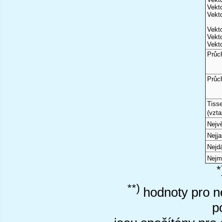
Vekto
Vekto
Vekto
Vekto
Vekto
Průc
Průc
Tiss
(vzta
Nejvě
Nejj
Nejd
Nejm
*
**)
hodnoty pro ne
p