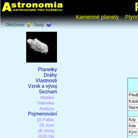
Kamenné planety
Plyn
Obtížnost
Testy
Planetky
Dráhy
Vlastnosti
Vznik a vývoj
Seznam
Před
Hledání
Katal
Statistika
Náze
Analýza
Pojmenování
(2) Pallas
Kdy
(3) Juno
Kde
(4) Vesta
Kým
(243) Ida