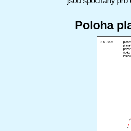
jsou spočítány pro
Poloha pl