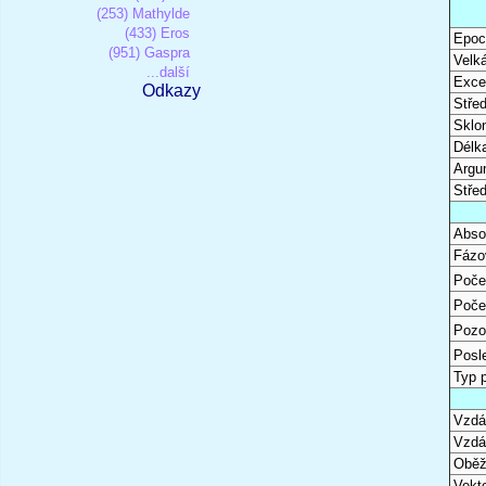
(253) Mathylde
(433) Eros
Epoc
(951) Gaspra
Velk
...další
Excen
Odkazy
Stře
Sklon
Délk
Argu
Stře
Abso
Fázo
Poče
Poče
Pozo
Posl
Typ 
Vzdál
Vzdá
Oběž
Vekto