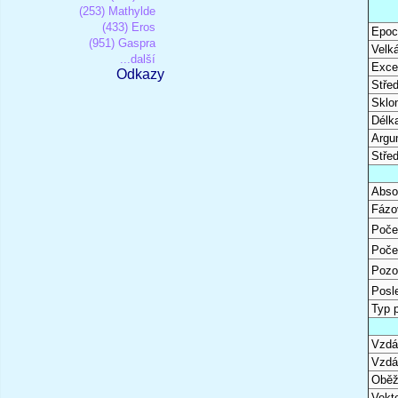
(253) Mathylde
(433) Eros
Epoc
(951) Gaspra
Velk
...další
Excen
Odkazy
Stře
Sklon
Délk
Argu
Stře
Abso
Fázo
Poče
Poče
Pozo
Posl
Typ 
Vzdál
Vzdá
Oběž
Vekto