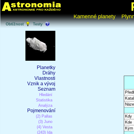
Kamenné planety
Plyn
Obtížnost
Testy
Planetky
Dráhy
Vlastnosti
Vznik a vývoj
Seznam
Před
Hledání
Katal
Statistika
Náze
Analýza
Pojmenování
(2) Pallas
Kdy
(3) Juno
Kde
(4) Vesta
Kým
(243) Ida