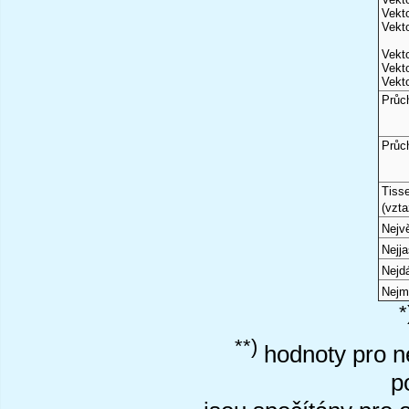
Vekto
Vekto
Vekto
Vekto
Vekto
Průc
Průc
Tiss
(vzta
Nejvě
Nejj
Nejd
Nejm
*
**)
hodnoty pro ne
p