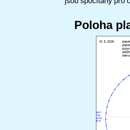
jsou spočítány pro 
Poloha pl