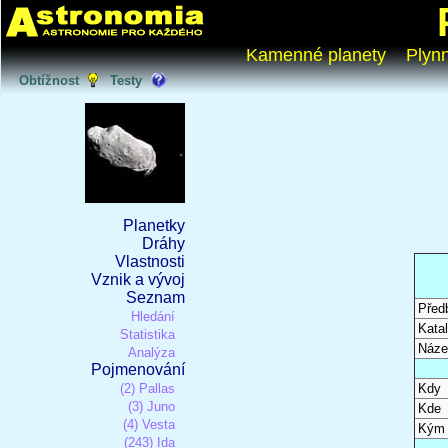
Kamenné planety
Plyn
Obtížnost
Testy
Planetky
Dráhy
Vlastnosti
Vznik a vývoj
Seznam
Před
Hledání
Katal
Statistika
Náze
Analýza
Pojmenování
(2) Pallas
Kdy
(3) Juno
Kde
(4) Vesta
Kým
(243) Ida