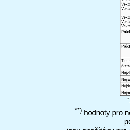
Vekto
Vekto
Vekto
Vekto
Vekto
Průc
Průc
Tiss
(vzta
Nejvě
Nejj
Nejd
Nejm
*
**)
hodnoty pro ne
p