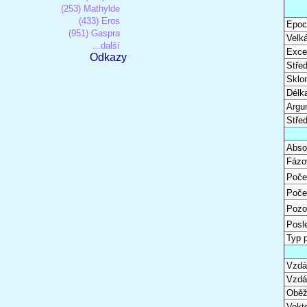
(253) Mathylde
(433) Eros
Epoc
(951) Gaspra
Velk
...další
Excen
Odkazy
Stře
Sklon
Délk
Argu
Stře
Abso
Fázo
Poče
Poče
Pozo
Posl
Typ 
Vzdál
Vzdá
Oběž
Vekto