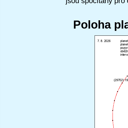
jsou spočítány pro
Poloha pl