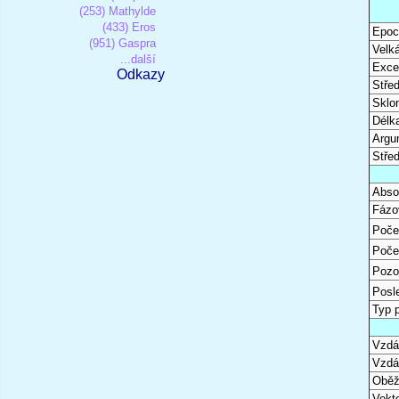
(253) Mathylde
(433) Eros
Epoc
(951) Gaspra
Velk
...další
Excen
Odkazy
Stře
Sklon
Délk
Argu
Stře
Abso
Fázo
Poče
Poče
Pozo
Posl
Typ 
Vzdál
Vzdá
Oběž
Vekto