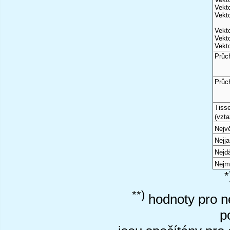
Vekto
Vekto
Vekto
Vekto
Vekto
Průc
Průc
Tiss
(vzta
Nejvě
Nejj
Nejd
Nejm
*
**)
hodnoty pro ne
p