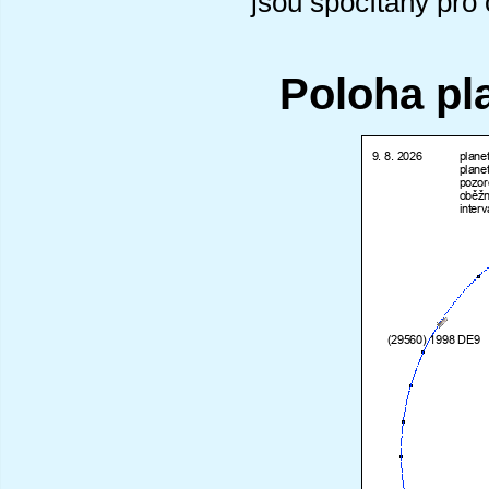
jsou spočítány pro
Poloha pl