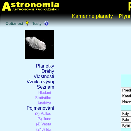
Kamenné planety
Plyn
Obtížnost
Testy
Planetky
Dráhy
Vlastnosti
Vznik a vývoj
Seznam
Před
Hledání
Katal
Statistika
Náze
Analýza
Pojmenování
(2) Pallas
Kdy
(3) Juno
Kde
(4) Vesta
Kým
(243) Ida