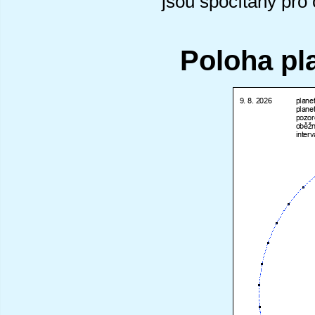
jsou spočítány pro
Poloha pl