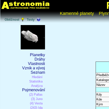
Kamenné planety
Plyn
Obtížnost
Testy
Planetky
Dráhy
Vlastnosti
Vznik a vývoj
Seznam
Předběž
Hledání
Katalogo
Statistika
Název
Analýza
Pojmenování
(2) Pallas
Kdy
(3) Juno
Kde
(4) Vesta
Kým
(243) Ida