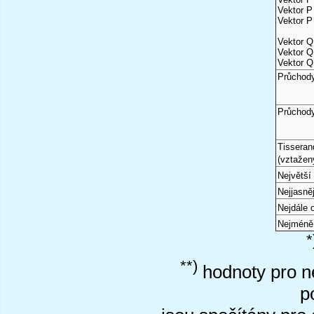
Vektor P 
Vektor P 
Vektor Q
Vektor Q
Vektor Q
Průchody
Průchod
Tisseran
(vztažen
Největší 
Nejjasně
Nejdále
Nejméně
*
**)
hodnoty pro ne
p