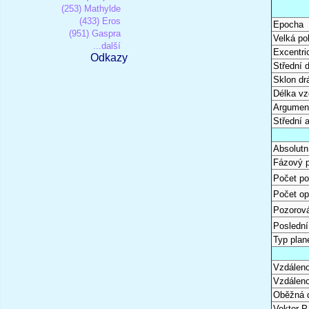
(253) Mathylde
(433) Eros
Epocha
(951) Gaspra
Velká po
...další
Excentri
Odkazy
Střední 
Sklon dr
Délka vz
Argument
Střední 
Absolutn
Fázový 
Počet po
Počet op
Pozorová
Poslední
Typ plan
Vzdáleno
Vzdáleno
Oběžná 
Vektor P 