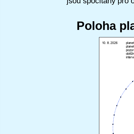
jsou spočítány pro 
Poloha pl