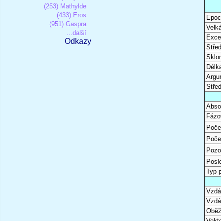
(253) Mathylde
(433) Eros
Epoc
(951) Gaspra
Velk
...další
Excen
Odkazy
Stře
Sklon
Délk
Argu
Stře
Abso
Fázo
Poče
Poče
Pozo
Posl
Typ 
Vzdál
Vzdá
Oběž
Vekto