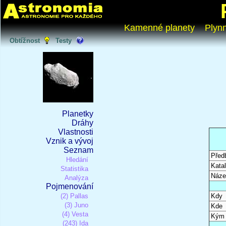
Kamenné planety
Plyn
Obtížnost
Testy
Planetky
Dráhy
Vlastnosti
Vznik a vývoj
Seznam
Před
Hledání
Katal
Statistika
Náze
Analýza
Pojmenování
(2) Pallas
Kdy
(3) Juno
Kde
(4) Vesta
Kým
(243) Ida