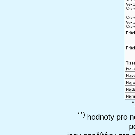
Vekto
Vekto
Vekto
Vekto
Vekto
Průc
Průc
Tiss
(vzta
Nejvě
Nejj
Nejd
Nejm
*
**)
hodnoty pro ne
p