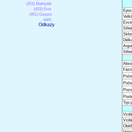
(253) Mathylde
(433) Eros
Epoc
(951) Gaspra
Velk
...další
Excen
Odkazy
Stře
Sklon
Délk
Argu
Stře
Abso
Fázo
Poče
Poče
Pozo
Posl
Typ 
Vzdál
Vzdá
Oběž
Vekto