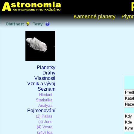
Kamenné planety
Plyn
Obtížnost
Testy
Planetky
Dráhy
Vlastnosti
Vznik a vývoj
Seznam
Před
Hledání
Katal
Statistika
Náze
Analýza
Pojmenování
(2) Pallas
Kdy
(3) Juno
Kde
(4) Vesta
Kým
(243) Ida