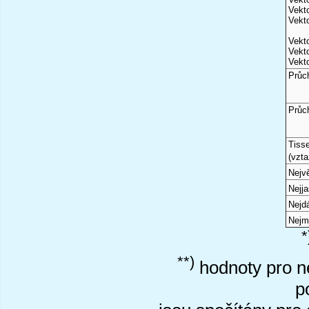
Vekto
Vekto
Vekto
Vekto
Vekto
Průc
Průc
Tiss
(vzta
Nejvě
Nejj
Nejd
Nejm
*
**)
hodnoty pro ne
p