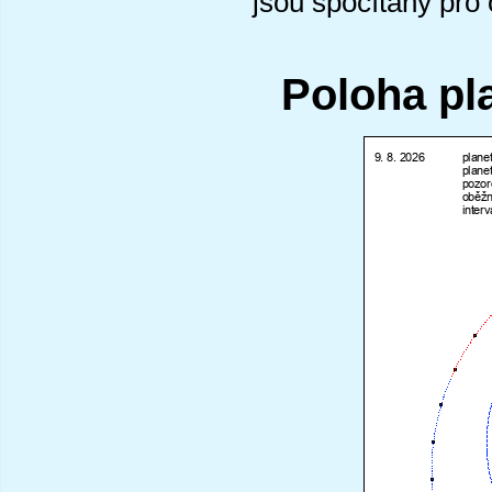
jsou spočítány pro
Poloha pl