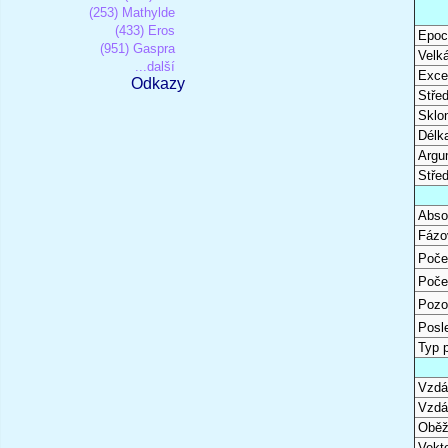
(253) Mathylde
(433) Eros
Epoc
(951) Gaspra
Velk
...další
Excen
Odkazy
Stře
Sklon
Délk
Argu
Stře
Abso
Fázo
Poče
Poče
Pozo
Posl
Typ 
Vzdál
Vzdá
Oběž
Vekto