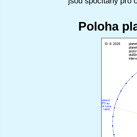
jsou spočítány pro 
Poloha pl