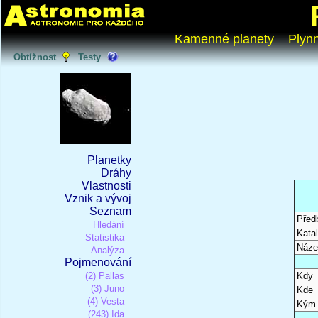
Kamenné planety
Plyn
Obtížnost
Testy
Planetky
Dráhy
Vlastnosti
Vznik a vývoj
Seznam
Před
Hledání
Katal
Statistika
Náze
Analýza
Pojmenování
(2) Pallas
Kdy
(3) Juno
Kde
(4) Vesta
Kým
(243) Ida