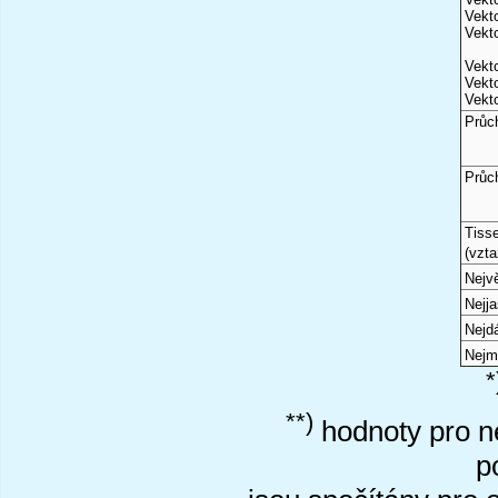
Vekto
Vekto
Vekto
Vekto
Vekto
Průc
Průc
Tiss
(vzta
Nejvě
Nejj
Nejd
Nejm
*
**)
hodnoty pro ne
p