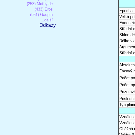
(253) Mathylde
(433) Eros
Epocha
(951) Gaspra
Velká po
...další
Excentri
Odkazy
Střední 
Sklon dr
Délka vz
Argument
Střední 
Absolutn
Fázový 
Počet po
Počet op
Pozorová
Poslední
Typ plan
Vzdáleno
Vzdáleno
Oběžná 
Vektor P 