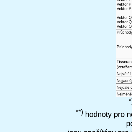
Vektor P 
Vektor P 
Vektor Q
Vektor Q
Vektor Q
Průchody
Průchod
Tisseran
(vztažen
Největší 
Nejjasně
Nejdále
Nejméně
*
**)
hodnoty pro ne
p