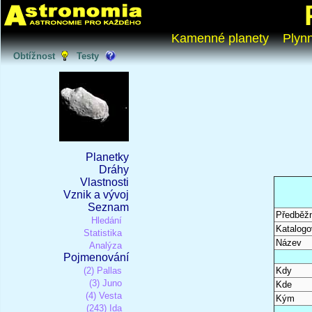
Kamenné planety
Plyn
Obtížnost
Testy
Planetky
Dráhy
Vlastnosti
Vznik a vývoj
Seznam
Předběž
Hledání
Katalogo
Statistika
Název
Analýza
Pojmenování
(2) Pallas
Kdy
(3) Juno
Kde
(4) Vesta
Kým
(243) Ida