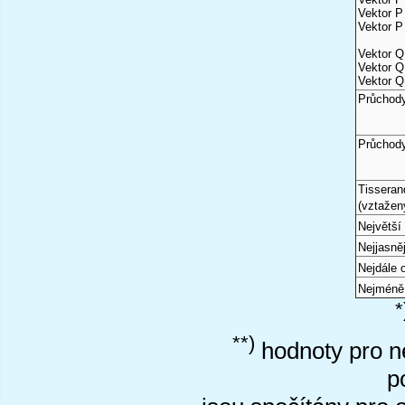
Vektor P 
Vektor P 
Vektor Q
Vektor Q
Vektor Q
Průchody
Průchod
Tisseran
(vztažen
Největší 
Nejjasně
Nejdále
Nejméně
*
**)
hodnoty pro ne
p