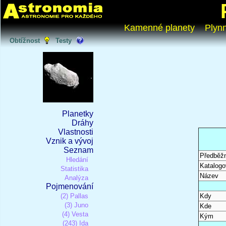
Kamenné planety
Plyn
Obtížnost
Testy
Planetky
Dráhy
Vlastnosti
Vznik a vývoj
Seznam
Předběž
Hledání
Katalogo
Statistika
Název
Analýza
Pojmenování
(2) Pallas
Kdy
(3) Juno
Kde
(4) Vesta
Kým
(243) Ida