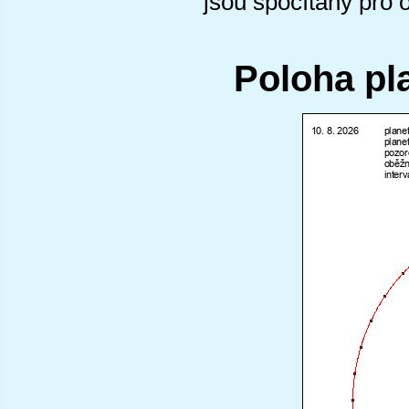
jsou spočítány pro 
Poloha pl