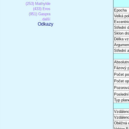
(253) Mathylde
(433) Eros
Epocha
(951) Gaspra
Velká po
...další
Excentri
Odkazy
Střední 
Sklon dr
Délka vz
Argument
Střední 
Absolutn
Fázový 
Počet po
Počet op
Pozorová
Poslední
Typ plan
Vzdáleno
Vzdáleno
Oběžná 
Vektor P 