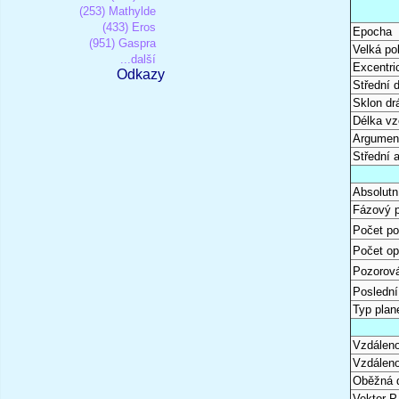
(253) Mathylde
(433) Eros
Epocha
(951) Gaspra
Velká po
...další
Excentri
Odkazy
Střední 
Sklon dr
Délka vz
Argument
Střední 
Absolutn
Fázový 
Počet po
Počet op
Pozorová
Poslední
Typ plan
Vzdáleno
Vzdáleno
Oběžná 
Vektor P 