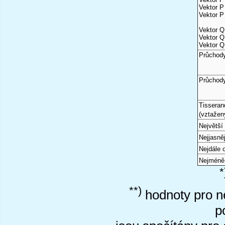
Vektor P 
Vektor P 
Vektor Q
Vektor Q
Vektor Q
Průchody
Průchod
Tisseran
(vztažen
Největší 
Nejjasně
Nejdále
Nejméně
*
**)
hodnoty pro ne
p