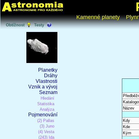
Kamenné planety
Plyn
Obtížnost
Testy
Planetky
Dráhy
Vlastnosti
Vznik a vývoj
Seznam
Předběž
Hledání
Katalogo
Statistika
Název
Analýza
Pojmenování
(2) Pallas
Kdy
(3) Juno
Kde
(4) Vesta
Kým
(243) Ida