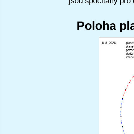
jsou spočítány pro
Poloha pl