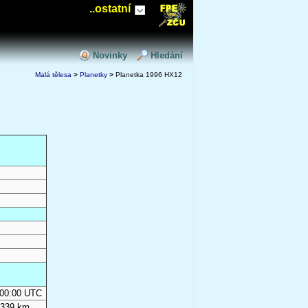
..ostatní
Novinky
Hledání
Malá tělesa
>
Planetky
>
Planetka 1996 HX12
0:00:00 UTC
 339 km