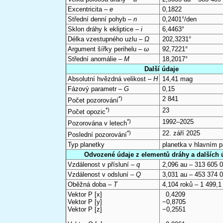
Excentricita –
e
0,1822
Střední denní pohyb –
n
0,2401°/den
Sklon dráhy k ekliptice –
i
6,4463°
Délka vzestupného uzlu –
Ω
202,3231°
Argument šířky perihelu –
ω
92,7221°
Střední anomálie –
M
18,2017°
Další údaje
Absolutní hvězdná velikost –
H
14,41 mag
Fázový parametr –
G
0,15
*)
2 841
Počet pozorování
*)
23
Počet opozic
*)
1992–2025
Pozorována v letech
*)
22. září 2025
Poslední pozorování
Typ planetky
planetka v hlavním 
Odvozené údaje z elementů dráhy a dalších 
Vzdálenost v přísluní –
q
2,096 au – 313 605 
Vzdálenost v odsluní –
Q
3,031 au – 453 374 
Oběžná doba –
T
4,104 roků – 1 499,1
Vektor P [x]
0,4209
Vektor P [y]
−0,8705
Vektor P [z]
−0,2551