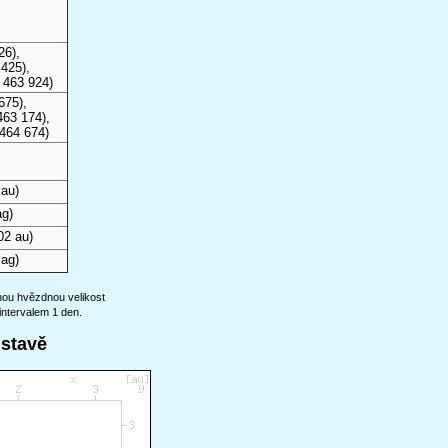
26),
425),
 463 924)
675),
463 174),
464 674)
 au)
g)
02 au)
ag)
anou hvězdnou velikost
intervalem 1 den.
ustavě