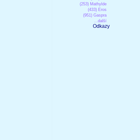
(253) Mathylde
(433) Eros
(951) Gaspra
...další
Odkazy