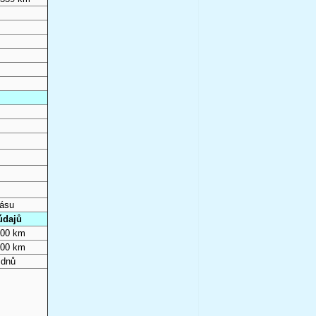
pásu
údajů
000 km
000 km
 dnů