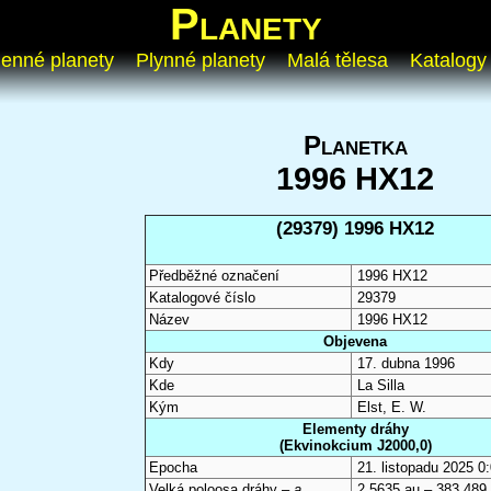
Planety
enné planety
Plynné planety
Malá tělesa
Katalogy
Planetka
1996 HX12
(29379) 1996 HX12
Předběžné označení
1996 HX12
Katalogové číslo
29379
Název
1996 HX12
Objevena
Kdy
17. dubna 1996
Kde
La Silla
Kým
Elst, E. W.
Elementy dráhy
(Ekvinokcium J2000,0)
Epocha
21. listopadu 2025 
Velká poloosa dráhy –
a
2,5635 au – 383 489