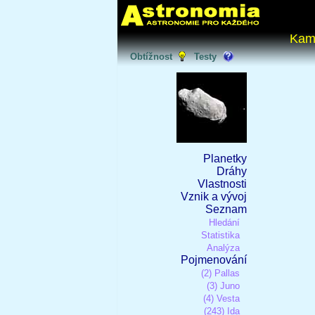
Kam
Obtížnost
Testy
Planetky
Dráhy
Vlastnosti
Vznik a vývoj
Seznam
Hledání
Statistika
Analýza
Pojmenování
(2) Pallas
(3) Juno
(4) Vesta
(243) Ida