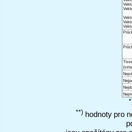
Vekto
Vekto
Vekto
Vekto
Vekto
Průc
Průc
Tiss
(vzta
Nejvě
Nejj
Nejd
Nejm
*
**)
hodnoty pro ne
p