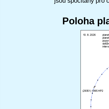
jsou spočítány pro 
Poloha pl