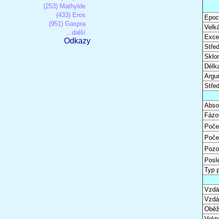
(253) Mathylde
(433) Eros
Epoc
(951) Gaspra
Velk
...další
Excen
Odkazy
Stře
Sklon
Délk
Argu
Stře
Abso
Fázo
Poče
Poče
Pozo
Posl
Typ 
Vzdál
Vzdá
Oběž
Vekto