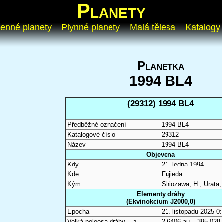
Planety
enné planety
Plynné planety
Malá tělesa
Katalogy
Planetka
1994 BL4
(29312) 1994 BL4
Předběžné označení
1994 BL4
Katalogové číslo
29312
Název
1994 BL4
Objevena
Kdy
21. ledna 1994
Kde
Fujieda
Kým
Shiozawa, H., Urata,
Elementy dráhy
(Ekvinokcium J2000,0)
Epocha
21. listopadu 2025 
Velká poloosa dráhy –
a
2,6406 au – 395 028