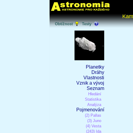
Kam
Obtížnost
Testy
Planetky
Dráhy
Vlastnosti
Vznik a vývoj
Seznam
Hledání
Statistika
Analýza
Pojmenování
(2) Pallas
(3) Juno
(4) Vesta
(243) Ida