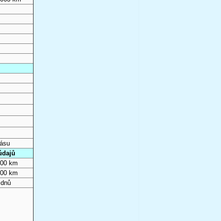
pásu
údajů
000 km
000 km
 dnů