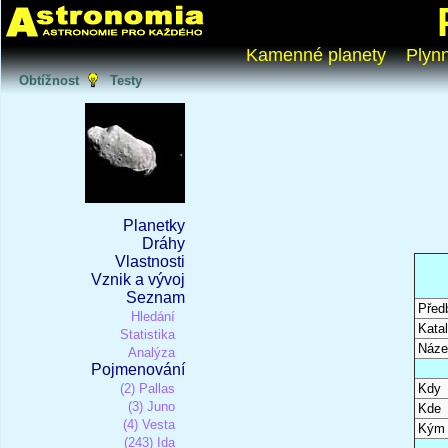
Kamenné planety
Plyn
Obtížnost
Testy
Planetky
Dráhy
Vlastnosti
Vznik a vývoj
Seznam
Před
Hledání
Katal
Statistika
Náze
Analýza
Pojmenování
(2) Pallas
Kdy
(3) Juno
Kde
(4) Vesta
Kým
(243) Ida