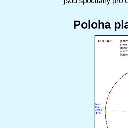
jsou spočítány pro 
Poloha pl