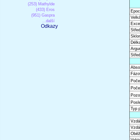
(253) Mathylde
(433) Eros
Epoc
(951) Gaspra
Velk
...další
Excen
Odkazy
Stře
Sklon
Délk
Argu
Stře
Abso
Fázo
Poče
Poče
Pozo
Posl
Typ 
Vzdál
Vzdá
Oběž
Vekto