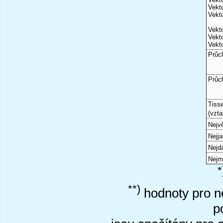
Vekto
Vekto
Vekto
Vekto
Vekto
Průc
Průc
Tiss
(vzta
Nejvě
Nejj
Nejd
Nejm
*
**)
hodnoty pro ne
p