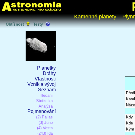
Kamenné planety
Plyn
Obtížnost
Testy
Planetky
Dráhy
Vlastnosti
Vznik a vývoj
Seznam
Před
Hledání
Katal
Statistika
Náze
Analýza
Pojmenování
(2) Pallas
Kdy
(3) Juno
Kde
(4) Vesta
Kým
(243) Ida