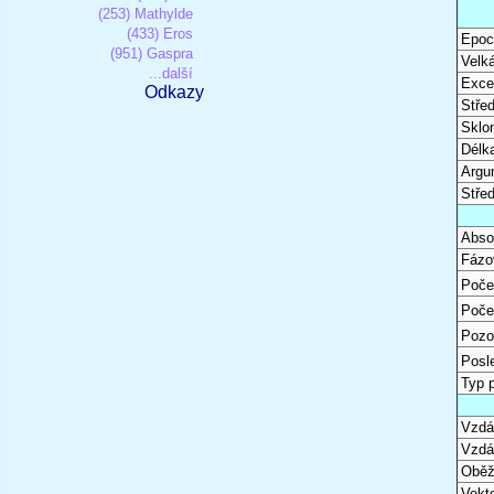
(253) Mathylde
(433) Eros
Epoc
(951) Gaspra
Velk
...další
Excen
Odkazy
Stře
Sklon
Délk
Argu
Stře
Abso
Fázo
Poče
Poče
Pozo
Posl
Typ 
Vzdál
Vzdá
Oběž
Vekto