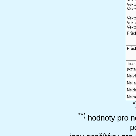
Vekto
Vekto
Vekto
Vekto
Vekto
Průc
Průc
Tiss
(vzta
Nejvě
Nejj
Nejd
Nejm
*
**)
hodnoty pro ne
p