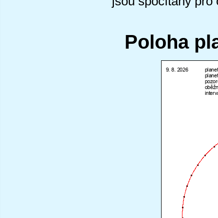
jsou spočítány pro
Poloha pl