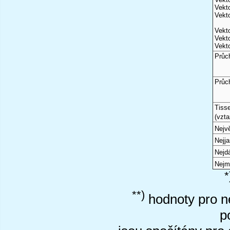
Vekto
Vekto
Vekto
Vekto
Vekto
Průc
Průc
Tiss
(vzta
Nejvě
Nejj
Nejd
Nejm
*
**)
hodnoty pro ne
p