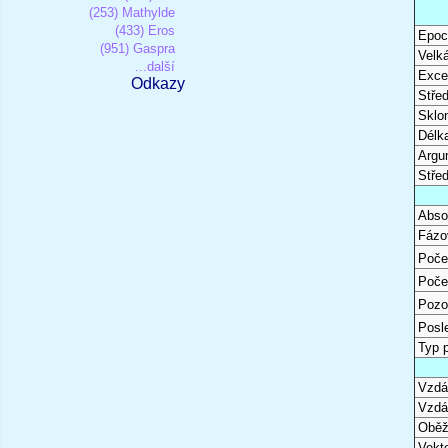
(253) Mathylde
(433) Eros
Epoc
(951) Gaspra
Velk
...další
Excen
Odkazy
Stře
Sklon
Délk
Argu
Stře
Abso
Fázo
Poče
Poče
Pozo
Posl
Typ 
Vzdál
Vzdá
Oběž
Vekto