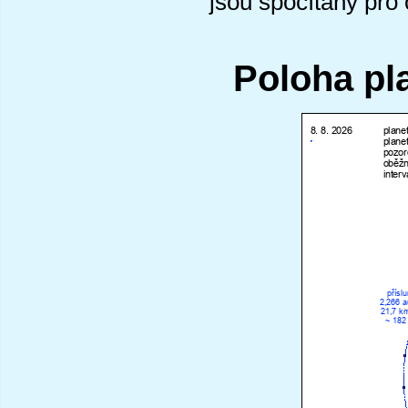
jsou spočítány pro
Poloha pl