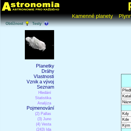
Kamenné planety
Plyn
Obtížnost
Testy
Planetky
Dráhy
Vlastnosti
Vznik a vývoj
Seznam
Před
Hledání
Katal
Statistika
Náze
Analýza
Pojmenování
(2) Pallas
Kdy
(3) Juno
Kde
(4) Vesta
Kým
(243) Ida