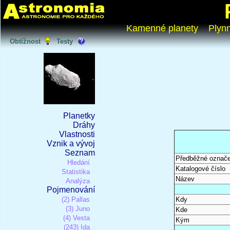
Kamenné planety
Plyn
Obtížnost
Testy
Planetky
Dráhy
Vlastnosti
Vznik a vývoj
Seznam
Předběžné označe
Hledání
Katalogové číslo
Statistika
Název
Analýza
Pojmenování
(2) Pallas
Kdy
(3) Juno
Kde
(4) Vesta
Kým
(243) Ida