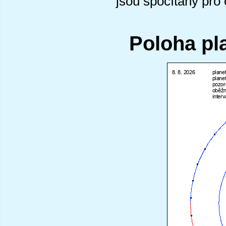
jsou spočítány pro
Poloha pl