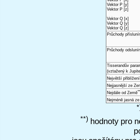
Vektor P [y]
Vektor P [z]
Vektor Q [x]
Vektor Q [y]
Vektor Q [z]
Průchody příslun
Průchody odsluní
Tisserandův para
(vztažený k Jupite
Největší přiblížen
Nejjasnější ze Z
*
Nejdále od Země
Nejméně jasná z
*
**)
hodnoty pro ne
p