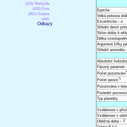
(253) Mathylde
(433) Eros
Epocha
(951) Gaspra
Velká poloosa dr
...další
Excentricita –
e
Odkazy
Střední denní po
Sklon dráhy k ekli
Délka vzestupnéh
Argument šířky pe
Střední anomálie
Absolutní hvězdná
Fázový parametr
Počet pozorování
*)
Počet opozic
Pozorována v let
Poslední pozorov
Typ planetky
Vzdálenost v přís
Vzdálenost v odsl
Oběžná doba –
T
Vektor P [x]