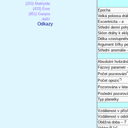
(253) Mathylde
(433) Eros
Epocha
(951) Gaspra
Velká poloosa dr
...další
Excentricita –
e
Odkazy
Střední denní po
Sklon dráhy k ekli
Délka vzestupnéh
Argument šířky pe
Střední anomálie
Absolutní hvězdná
Fázový parametr
Počet pozorování
*)
Počet opozic
Pozorována v let
Poslední pozorov
Typ planetky
Vzdálenost v přís
Vzdálenost v odsl
Oběžná doba –
T
Vektor P [x]