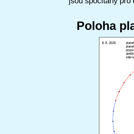
jsou spočítány pro
Poloha pl