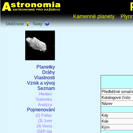
Kamenné planety
Plyn
Obtížnost
Testy
Planetky
Dráhy
Vlastnosti
Vznik a vývoj
Seznam
Předběžné označe
Hledání
Katalogové číslo
Statistika
Název
Analýza
Pojmenování
(2) Pallas
Kdy
(3) Juno
Kde
(4) Vesta
Kým
(243) Ida