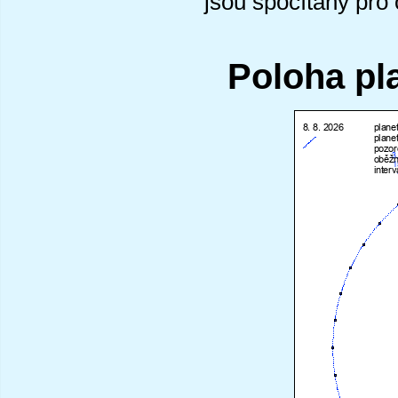
jsou spočítány pro
Poloha pl