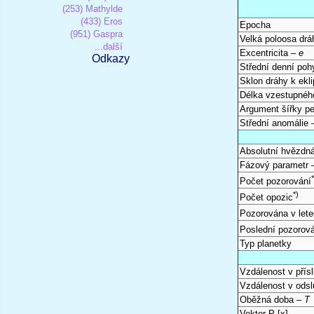
(253) Mathylde
(433) Eros
Epocha
(951) Gaspra
Velká poloosa dr
...další
Excentricita –
e
Odkazy
Střední denní po
Sklon dráhy k ekli
Délka vzestupnéh
Argument šířky pe
Střední anomálie
Absolutní hvězdná
Fázový parametr
Počet pozorování
*)
Počet opozic
Pozorována v let
Poslední pozorov
Typ planetky
Vzdálenost v přís
Vzdálenost v odsl
Oběžná doba –
T
Vektor P [x]