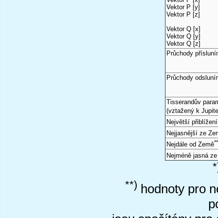
Vektor P [y]
Vektor P [z]
Vektor Q [x]
Vektor Q [y]
Vektor Q [z]
Průchody příslun
Průchody odsluní
Tisserandův para
(vztažený k Jupite
Největší přiblížen
Nejjasnější ze Z
*
Nejdále od Země
Nejméně jasná z
*
**)
hodnoty pro ne
p