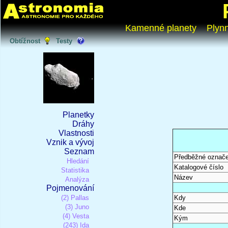
Kamenné planety
Plyn
Obtížnost
Testy
Planetky
Dráhy
Vlastnosti
Vznik a vývoj
Seznam
Předběžné označe
Hledání
Katalogové číslo
Statistika
Název
Analýza
Pojmenování
(2) Pallas
Kdy
(3) Juno
Kde
(4) Vesta
Kým
(243) Ida