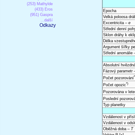
(253) Mathylde
(433) Eros
Epocha
(951) Gaspra
Velká poloosa dr
...další
Excentricita –
e
Odkazy
Střední denní po
Sklon dráhy k ekli
Délka vzestupnéh
Argument šířky pe
Střední anomálie
Absolutní hvězdná
Fázový parametr
Počet pozorování
*)
Počet opozic
Pozorována v let
Poslední pozorov
Typ planetky
Vzdálenost v přís
Vzdálenost v odsl
Oběžná doba –
T
Vektor P [x]