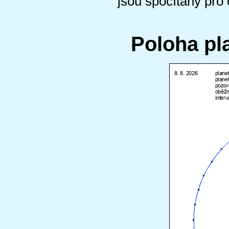
jsou spočítány pro
Poloha pl