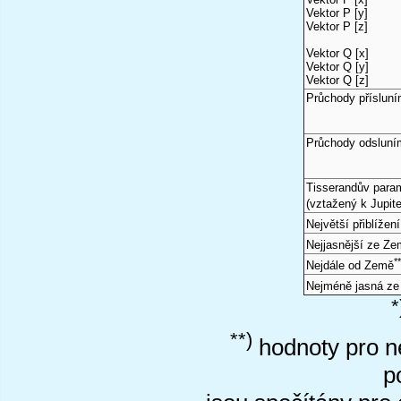
Vektor P [y]
Vektor P [z]
Vektor Q [x]
Vektor Q [y]
Vektor Q [z]
Průchody příslun
Průchody odsluní
Tisserandův para
(vztažený k Jupite
Největší přiblížen
Nejjasnější ze Z
*
Nejdále od Země
Nejméně jasná z
*
**)
hodnoty pro ne
p