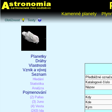
Kamenné planety
Plyn
Obtížnost
Testy
Planetky
Dráhy
Vlastnosti
Vznik a vývoj
Seznam
Předběžné označe
Hledání
Katalogové číslo
Statistika
Název
Analýza
Pojmenování
(2) Pallas
Kdy
(3) Juno
Kde
(4) Vesta
Kým
(243) Ida