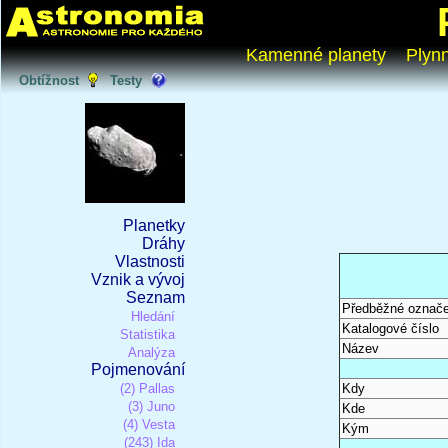
Kamenné planety
Plyn
Obtížnost
Testy
Planetky
Dráhy
Vlastnosti
Vznik a vývoj
Seznam
Předběžné označe
Hledání
Katalogové číslo
Statistika
Název
Analýza
Pojmenování
(2) Pallas
Kdy
(3) Juno
Kde
(4) Vesta
Kým
(243) Ida