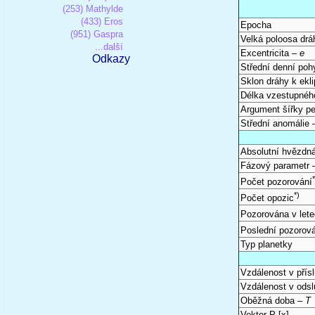
(253) Mathylde
(433) Eros
Epocha
(951) Gaspra
Velká poloosa dr
...další
Excentricita –
e
Odkazy
Střední denní po
Sklon dráhy k ekli
Délka vzestupnéh
Argument šířky pe
Střední anomálie
Absolutní hvězdná
Fázový parametr
Počet pozorování
*)
Počet opozic
Pozorována v let
Poslední pozorov
Typ planetky
Vzdálenost v přís
Vzdálenost v odsl
Oběžná doba –
T
Vektor P [x]