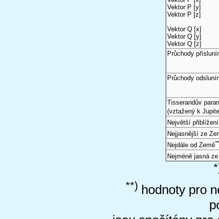
Vektor P [y]
Vektor P [z]
Vektor Q [x]
Vektor Q [y]
Vektor Q [z]
Průchody příslun
Průchody odsluní
Tisserandův para
(vztažený k Jupite
Největší přiblížen
Nejjasnější ze Z
*
Nejdále od Země
Nejméně jasná z
*
**)
hodnoty pro ne
p