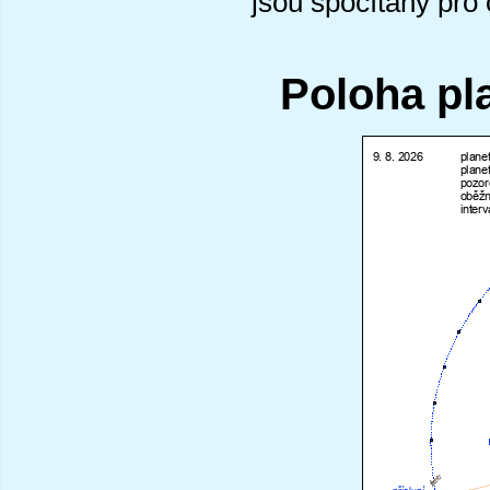
jsou spočítány pro
Poloha pl